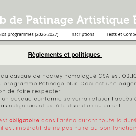
b de Patinage Artistique 
Nos programmes (2026-2027)
Inscriptions
Tests et Compé
Règlements et politiques
rt du casque de hockey homologué CSA est OBLI
du programme Patinage plus. Ceci est une exi
on de faire respecter.
 un casque conforme se verra refuser l'accès à
 pas obligatoire et est à la discrétion du parent.
 est
obligatoire
dans l’aréna durant toute la dur
 il est impératif de ne pas nuire au bon foncti