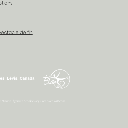
otions
pectacle de fin
res Lévis, Canada
 Dianne Elizabeth Stankiewicz Créé avec WIX.com