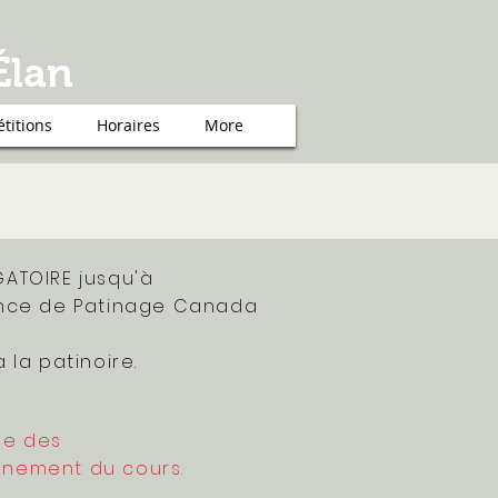
Élan
titions
Horaires
More
GATOIRE jusqu'à
gence de Patinage Canada
 la patinoire.
ée des
onnement du cours.