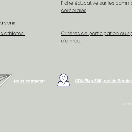
Fiche éducative sur les comm
cérébrales
à venir
s athlètes
Critères de participation au s
d'année
CPA Élan 585, rue de Berniè
Nous contacter
© 2026