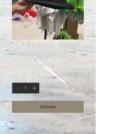
Chapeaux melon
noir quantité 5
Price
$5.00
Quantity
*
Acheter