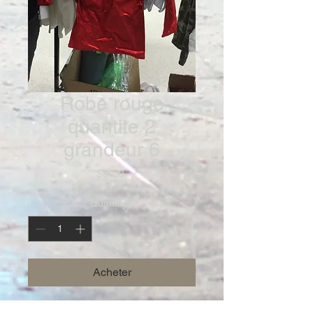
Robe rouge
quantite 2
grandeur 6
Price
$8.00
Quantity
*
Acheter
prix unitaire