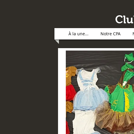
Clu
À la une...
Notre CPA