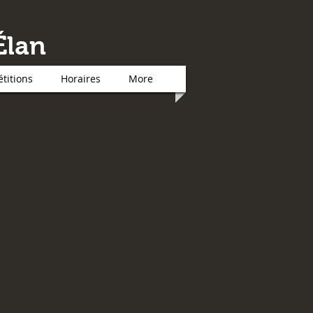
Élan
titions
Horaires
More