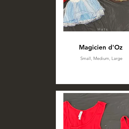
Hats
Magicien d'Oz
Small, Medium, Large