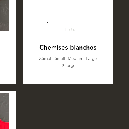
Hats
Chemises blanches
XSmall, Small, Medium, Large,
XLarge