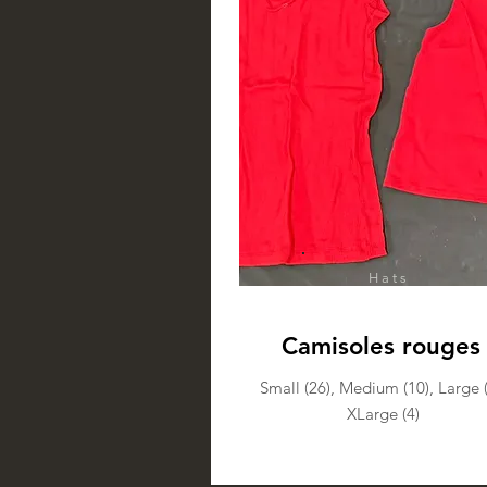
Hats
Camisoles rouges
Small (26), Medium (10), Large (
XLarge (4)